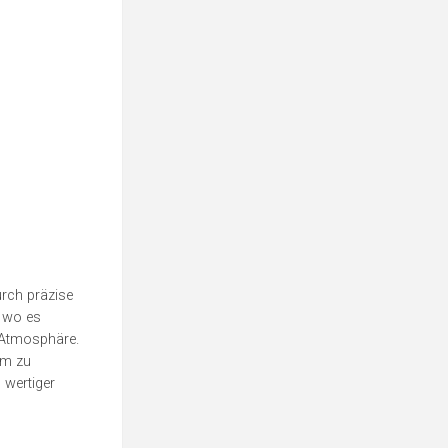
urch präzise
, wo es
e Atmosphäre.
um zu
 wertiger