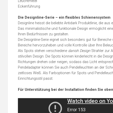
Leuchtmittel
Eckenführung
Die Designline-Serie – ein flexibles Schienensystem
Designline heisst die beliebte Antidark Produktlinie, die au
Das minimalistische und funktionale Design ermöglicht eine
Ihren Bedürfnissen zu gestalten.
Die Designline-Serie eignet sich besonders gut für Bereiche 
Bereiche hervorzuheben und volle Kontrolle über Ihre Beleu
Als Spots stehen verschiedene
danish Design
Strahler zur 
stilvollen Design. Die Spots können kinderleicht in die Des
Richtungen drehen oder neigen, sodass das Licht entspr
Pendeladapter können Sie auch Pendelleuchten an der Sch
zeitloses Weiß. Als Farboptionen für Spots und Pendelleuch
Einrichtungsstil passt.
Für Unterstützung bei der Installation finden Sie ob