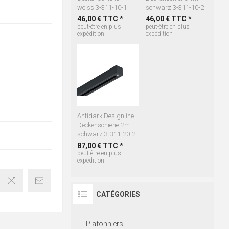
weiss 3-311-10-1
schwarz 3-311-10-2
46,00 € TTC *
46,00 € TTC *
peut-être en plus
peut-être en plus
expédition
expédition
Antidark Designline
Deckenschiene 2m
schwarz 3-311-20-2
87,00 € TTC *
peut-être en plus
expédition
CATÉGORIES
Plafonniers