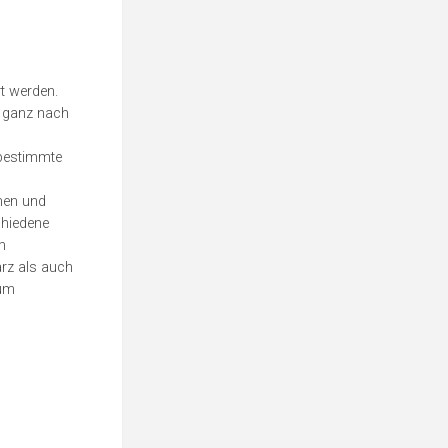
rt werden.
g ganz nach
 bestimmte
hen und
chiedene
m
rz als auch
zum