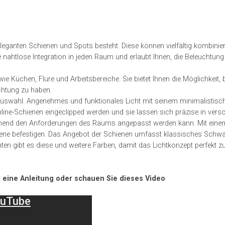
s eleganten Schienen und Spots besteht. Diese können vielfältig kombinie
 nahtlose Integration in jeden Raum und erlaubt Ihnen, die Beleuchtun
wie Küchen, Flure und Arbeitsbereiche. Sie bietet Ihnen die Möglichkeit,
chtung zu haben.
Auswahl. Angenehmes und funktionales Licht mit seinem minimalistisc
ignline-Schienen eingeclipped werden und sie lassen sich präzise in vers
echend den Anforderungen des Raums angepasst werden kann. Mit eine
iene befestigen. Das Angebot der Schienen umfasst klassisches Schwa
ten gibt es diese und weitere Farben, damit das Lichtkonzept perfekt 
en eine Anleitung oder schauen Sie dieses Video