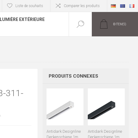
Liste de souhaits
Comparer les produits
LUMIÈRE EXTÉRIEURE
0
ITEM(S)
PRODUITS CONNEXES
-311-
.
Antidark Designline
Antidark Designline
Deckenschiene 1m
Deckenschiene 1m