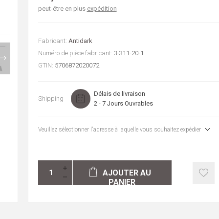
peut-être en plus
expédition
Fabricant:
Antidark
Numéro de pièce fabricant:
3-311-20-1
GTIN:
5706872020072
Délais de livraison
Shipping
2 - 7 Jours Ouvrables
Veuillez sélectionner l'adresse à laquelle vous souhaitez expédier
AJOUTER AU
PANIER