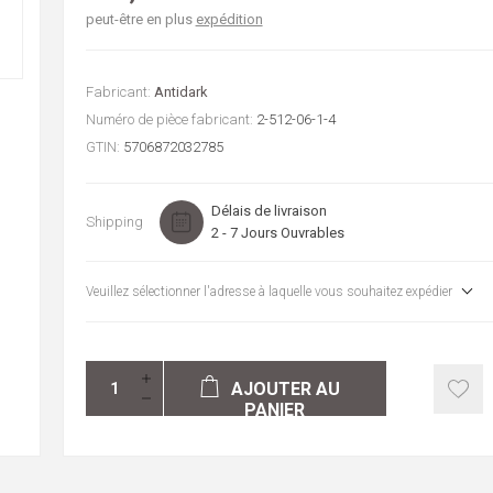
peut-être en plus
expédition
Fabricant:
Antidark
Numéro de pièce fabricant:
2-512-06-1-4
GTIN:
5706872032785
Délais de livraison
Shipping
2 - 7 Jours Ouvrables
Veuillez sélectionner l'adresse à laquelle vous souhaitez expédier
AJOUTER AU
PANIER