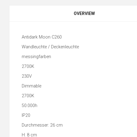
OVERVIEW
Antidark Moon C260
Wandleuchte / Deckenleuchte
messingfarben
2700K
230V
Dimmable
2700K
50.000h
IP20
Durchmesser: 26 cm
H: 8 cm