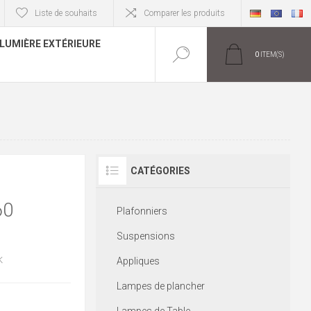
Liste de souhaits
Comparer les produits
LUMIÈRE EXTÉRIEURE
0
ITEM(S)
CATÉGORIES
60
Plafonniers
Suspensions
K
Appliques
Lampes de plancher