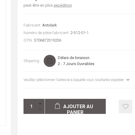
peut-être en plus
expédition
Fabricant:
Antidark
Numéro de pièce fabricant:
2-512-01-1
GTIN:
5706872019236
Délais de livraison
Shipping
2 - 7 Jours Ouvrables
Veuillez sélectionner l'adresse à laquelle vous souhaitez expédier
AJOUTER AU
PANIER