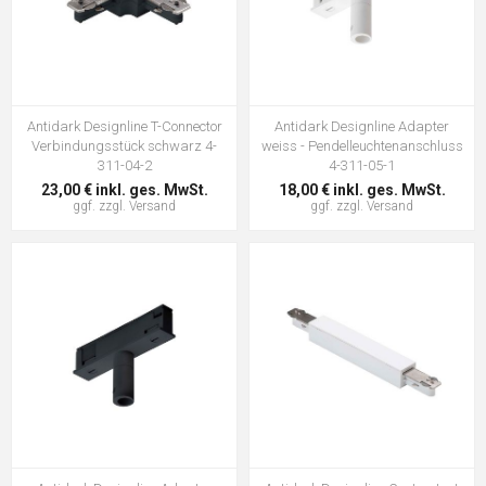
Antidark Designline T-Connector
Antidark Designline Adapter
Verbindungsstück schwarz 4-
weiss - Pendelleuchtenanschluss
311-04-2
4-311-05-1
23,00 € inkl. ges. MwSt.
18,00 € inkl. ges. MwSt.
ggf. zzgl.
Versand
ggf. zzgl.
Versand