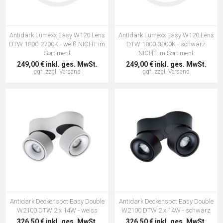
Antidark Lumexx Easy W120 Lens
Antidark Lumexx Easy W120 Lens
DTW 1800-2700K - weiß NICHT im
DTW 1800-3000K - schwarz
Sortiment
NICHT im Sortiment
249,00 € inkl. ges. MwSt.
249,00 € inkl. ges. MwSt.
ggf. zzgl.
Versand
ggf. zzgl.
Versand
Antidark Deckenspot Easy Double
Antidark Deckenspot Easy Double
W2100 DTW 2 x 14W - weiss
W2100 DTW 2 x 14W - schwarz
326,50 € inkl. ges. MwSt.
326,50 € inkl. ges. MwSt.