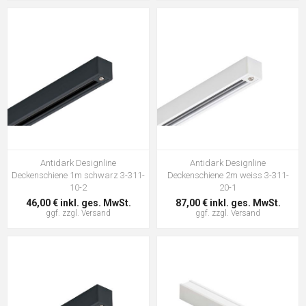
Antidark Designline
Antidark Designline
Deckenschiene 1m schwarz 3-311-
Deckenschiene 2m weiss 3-311-
10-2
20-1
46,00 € inkl. ges. MwSt.
87,00 € inkl. ges. MwSt.
ggf. zzgl.
Versand
ggf. zzgl.
Versand