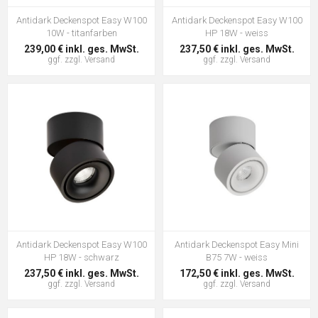
Antidark Deckenspot Easy W100
Antidark Deckenspot Easy W100
10W - titanfarben
HP 18W - weiss
239,00 € inkl. ges. MwSt.
237,50 € inkl. ges. MwSt.
ggf. zzgl.
Versand
ggf. zzgl.
Versand
Antidark Deckenspot Easy W100
Antidark Deckenspot Easy Mini
HP 18W - schwarz
B75 7W - weiss
237,50 € inkl. ges. MwSt.
172,50 € inkl. ges. MwSt.
ggf. zzgl.
Versand
ggf. zzgl.
Versand