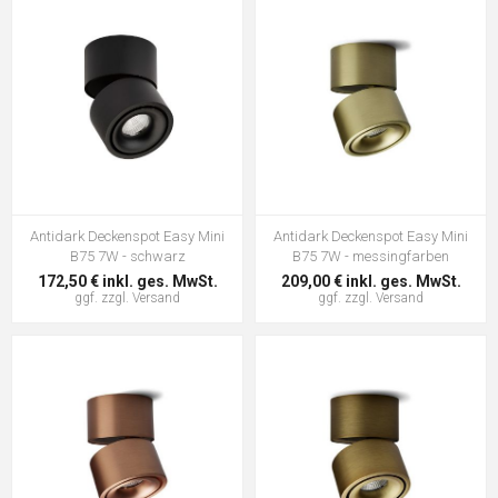
Antidark Deckenspot Easy Mini
Antidark Deckenspot Easy Mini
B75 7W - schwarz
B75 7W - messingfarben
172,50 € inkl. ges. MwSt.
209,00 € inkl. ges. MwSt.
ggf. zzgl.
Versand
ggf. zzgl.
Versand