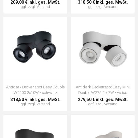
209,00 € inkl. ges. MwSt.
318,50 € inkl. ges. MwSt.
ggf. zzgl.
Versand
ggf. zzgl.
Versand
Antidark Deckenspot Easy Double
Antidark Deckenspot Easy Mini
W2100 2x10W - schwarz
Double W275 2 x 7W - weiss
318,50 € inkl. ges. MwSt.
279,50 € inkl. ges. MwSt.
ggf. zzgl.
Versand
ggf. zzgl.
Versand