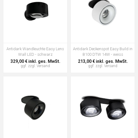
Antidark Wandleuchte Easy Lens
Antidark Deckenspot Easy Build in
Wall LED - schwarz
B100 DTW 14W - weiss
329,00 € inkl. ges. MwSt.
213,00 € inkl. ges. MwSt.
ggf. zzgl.
Versand
ggf. zzgl.
Versand