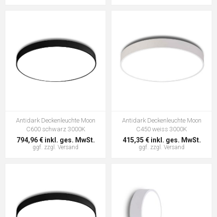
Antidark Deckenleuchte Moon
Antidark Deckenleuchte Moon
C600 schwarz 3000K
C450 weiss 3000K
794,96 € inkl. ges. MwSt.
415,35 € inkl. ges. MwSt.
ggf. zzgl.
Versand
ggf. zzgl.
Versand