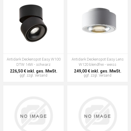
Antidark Deckenspot Easy W100
Antidark Deckenspot Easy Lens
DTW 14W - schwarz
W120 blendfrei - weiss
226,50 € inkl. ges. MwSt.
249,00 € inkl. ges. MwSt.
ggf. zzgl.
Versand
ggf. zzgl.
Versand