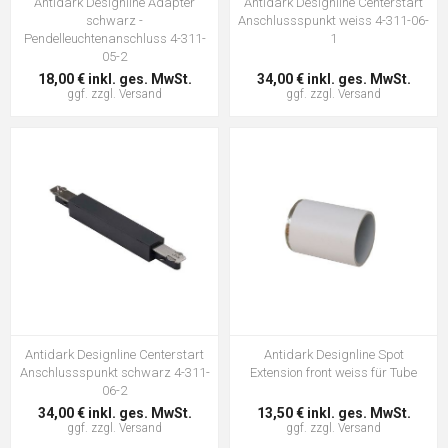
Antidark Designline Adapter
Antidark Designline Centerstart
schwarz -
Anschlussspunkt weiss 4-311-06-
Pendelleuchtenanschluss 4-311-
1
05-2
18,00 € inkl. ges. MwSt.
34,00 € inkl. ges. MwSt.
ggf. zzgl.
Versand
ggf. zzgl.
Versand
Antidark Designline Centerstart
Antidark Designline Spot
Anschlussspunkt schwarz 4-311-
Extension front weiss für Tube
06-2
34,00 € inkl. ges. MwSt.
13,50 € inkl. ges. MwSt.
ggf. zzgl.
Versand
ggf. zzgl.
Versand