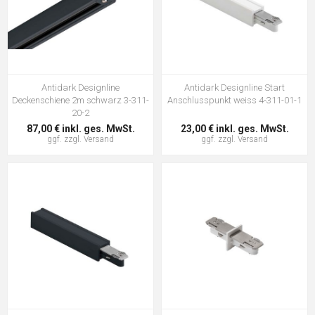
Antidark Designline
Antidark Designline Start
Deckenschiene 2m schwarz 3-311-
Anschlusspunkt weiss 4-311-01-1
20-2
87,00 € inkl. ges. MwSt.
23,00 € inkl. ges. MwSt.
ggf. zzgl.
Versand
ggf. zzgl.
Versand