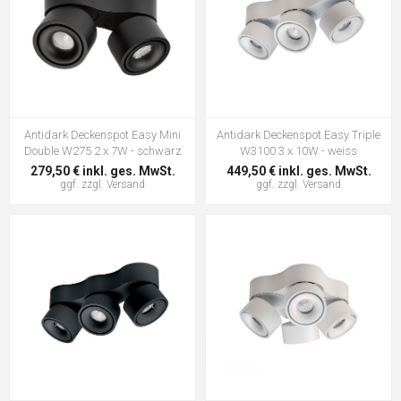
Antidark Deckenspot Easy Mini
Antidark Deckenspot Easy Triple
Double W275 2 x 7W - schwarz
W3100 3 x 10W - weiss
279,50 € inkl. ges. MwSt.
449,50 € inkl. ges. MwSt.
ggf. zzgl.
Versand
ggf. zzgl.
Versand