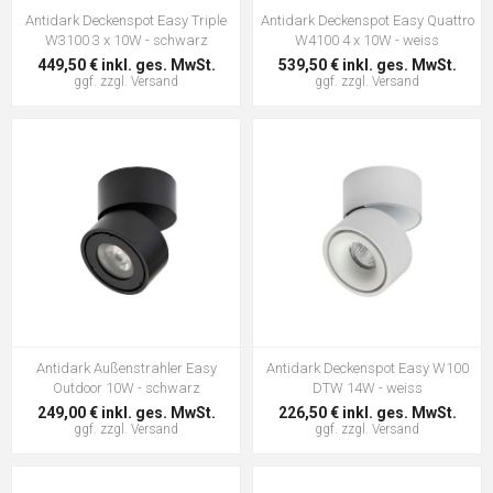
Antidark Deckenspot Easy Triple
Antidark Deckenspot Easy Quattro
W3100 3 x 10W - schwarz
W4100 4 x 10W - weiss
449,50 € inkl. ges. MwSt.
539,50 € inkl. ges. MwSt.
ggf. zzgl.
Versand
ggf. zzgl.
Versand
Antidark Außenstrahler Easy
Antidark Deckenspot Easy W100
Outdoor 10W - schwarz
DTW 14W - weiss
249,00 € inkl. ges. MwSt.
226,50 € inkl. ges. MwSt.
ggf. zzgl.
Versand
ggf. zzgl.
Versand