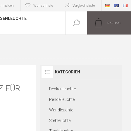
Anmelden
Wunschliste
Vergleichsliste
SENLEUCHTE
0
ARTIKEL
KATEGORIEN
T
Z FÜR
Deckenleuchte
Pendelleuchte
Wandleuchte
Stehleuchte