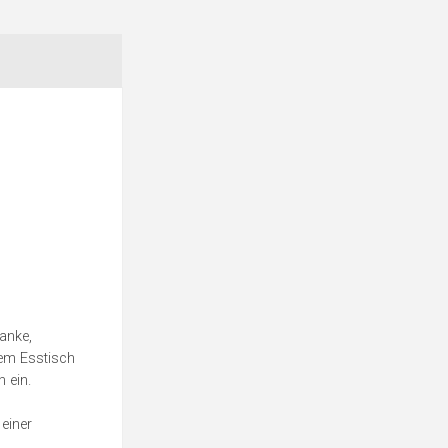
anke,
dem Esstisch
 ein.
einer