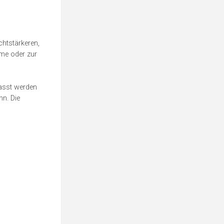
chtstärkeren,
ume oder zur
passt werden
nn. Die