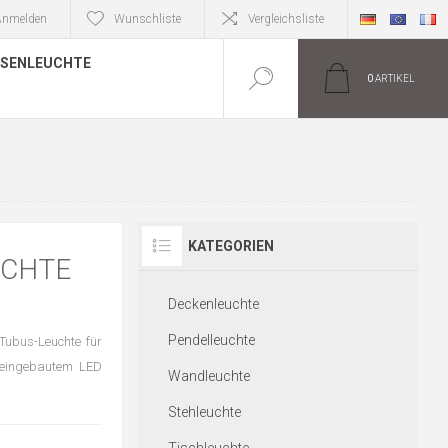
Anmelden
Wunschliste
Vergleichsliste
SENLEUCHTE
0
ARTIKEL
KATEGORIEN
UCHTE
Deckenleuchte
Pendelleuchte
Tubus-Leuchte für
 eingebautem LED
Wandleuchte
Stehleuchte