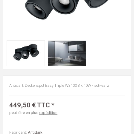
Antidark Deckenspot Easy Triple W3100 3 x 10W - schwarz
449,50 € TTC *
peut-être en plus
expédition
Fabricant:
Antidark